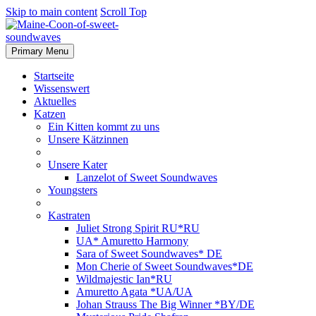
Skip to main content
Scroll Top
Primary Menu
Startseite
Wissenswert
Aktuelles
Katzen
Ein Kitten kommt zu uns
Unsere Kätzinnen
Unsere Kater
Lanzelot of Sweet Soundwaves
Youngsters
Kastraten
Juliet Strong Spirit RU*RU
UA* Amuretto Harmony
Sara of Sweet Soundwaves* DE
Mon Cherie of Sweet Soundwaves*DE
Wildmajestic Ian*RU
Amuretto Agata *UA/UA
Johan Strauss The Big Winner *BY/DE