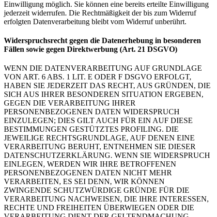
Einwilligung möglich. Sie können eine bereits erteilte Einwilligung
jederzeit widerrufen. Die Rechtmäßigkeit der bis zum Widerruf
erfolgten Datenverarbeitung bleibt vom Widerruf unberührt.
Widerspruchsrecht gegen die Datenerhebung in besonderen
Fällen sowie gegen Direktwerbung (Art. 21 DSGVO)
WENN DIE DATENVERARBEITUNG AUF GRUNDLAGE
VON ART. 6 ABS. 1 LIT. E ODER F DSGVO ERFOLGT,
HABEN SIE JEDERZEIT DAS RECHT, AUS GRÜNDEN, DIE
SICH AUS IHRER BESONDEREN SITUATION ERGEBEN,
GEGEN DIE VERARBEITUNG IHRER
PERSONENBEZOGENEN DATEN WIDERSPRUCH
EINZULEGEN; DIES GILT AUCH FÜR EIN AUF DIESE
BESTIMMUNGEN GESTÜTZTES PROFILING. DIE
JEWEILIGE RECHTSGRUNDLAGE, AUF DENEN EINE
VERARBEITUNG BERUHT, ENTNEHMEN SIE DIESER
DATENSCHUTZERKLÄRUNG. WENN SIE WIDERSPRUCH
EINLEGEN, WERDEN WIR IHRE BETROFFENEN
PERSONENBEZOGENEN DATEN NICHT MEHR
VERARBEITEN, ES SEI DENN, WIR KÖNNEN
ZWINGENDE SCHUTZWÜRDIGE GRÜNDE FÜR DIE
VERARBEITUNG NACHWEISEN, DIE IHRE INTERESSEN,
RECHTE UND FREIHEITEN ÜBERWIEGEN ODER DIE
VERARBEITUNG DIENT DER GELTENDMACHUNG,